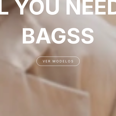
L YOU NEED
BAGSS
VER MODELOS