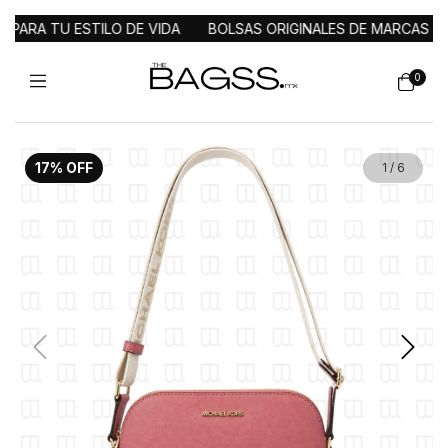
RA TU ESTILO DE VIDA
BOLSAS ORIGINALES DE MARCAS SELE
0
17
%
OFF
1
/
6