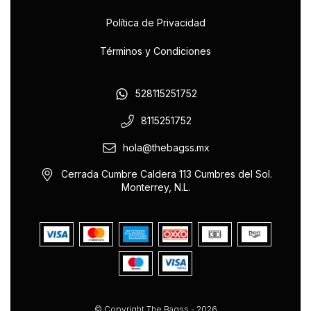
Política de Privacidad
Términos y Condiciones
528115251752
8115251752
hola@thebagss.mx
Cerrada Cumbre Caldera 113 Cumbres del Sol.
Monterrey, N.L.
© Copyright The Bagss - 2026