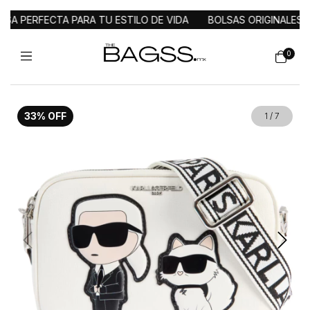
 PERFECTA PARA TU ESTILO DE VIDA
BOLSAS ORIGINALES DE
0
33
%
OFF
1
/
7